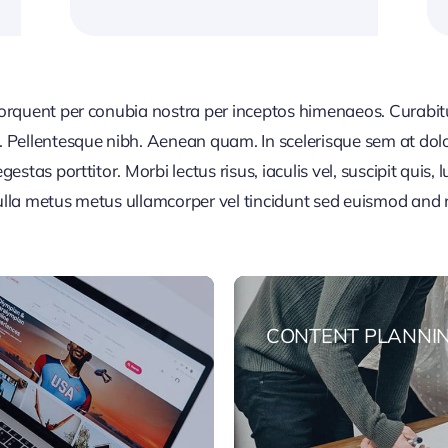
 torquent per conubia nostra per inceptos himenaeos. Curabitur
or. Pellentesque nibh. Aenean quam. In scelerisque sem at dol
egestas porttitor. Morbi lectus risus, iaculis vel, suscipit quis
Nulla metus metus ullamcorper vel tincidunt sed euismod and 
CONTENT PLANNI