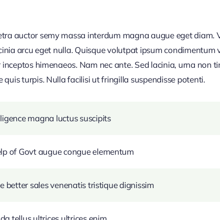
retra auctor semy massa interdum magna augue eget diam. V
acinia arcu eget nulla. Quisque volutpat ipsum condimentum ve
r inceptos himenaeos. Nam nec ante. Sed lacinia, urna non ti
uis turpis. Nulla facilisi ut fringilla suspendisse potenti.
ligence magna luctus suscipits
help of Govt augue congue elementum
e better sales venenatis tristique dignissim
 tellus ultrices ultrices enim