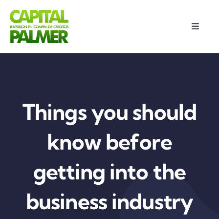
Saltar
al
Toggle
contenido
Naviga
Inicio
Proyectos
Things you should
Seguridad en las operaciones
know before
Preguntas frecuentes
getting into the
Área personal
business industry